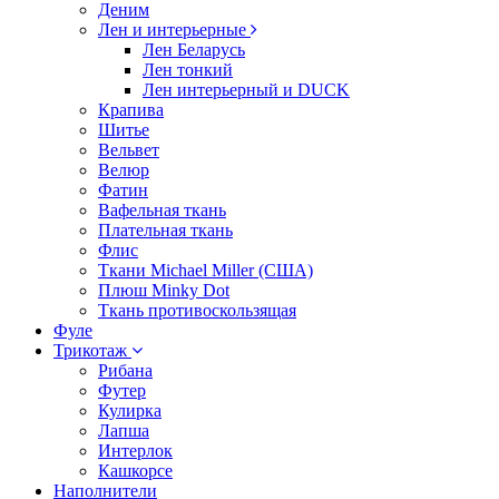
Деним
Лен и интерьерные
Лен Беларусь
Лен тонкий
Лен интерьерный и DUCK
Крапива
Шитье
Вельвет
Велюр
Фатин
Вафельная ткань
Плательная ткань
Флис
Ткани Michael Miller (США)
Плюш Minky Dot
Ткань противоскользящая
Фуле
Трикотаж
Рибана
Футер
Кулирка
Лапша
Интерлок
Кашкорсе
Наполнители