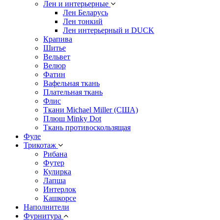
Лен и интерьерные
Лен Беларусь
Лен тонкий
Лен интерьерный и DUCK
Крапива
Шитье
Вельвет
Велюр
Фатин
Вафельная ткань
Плательная ткань
Флис
Ткани Michael Miller (США)
Плюш Minky Dot
Ткань противоскользящая
Фуле
Трикотаж
Рибана
Футер
Кулирка
Лапша
Интерлок
Кашкорсе
Наполнители
Фурнитура