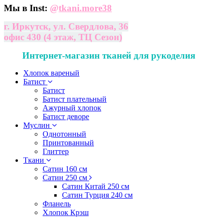
Мы в Inst:
@
tkani.more38
г. Иркутск, ул. Свердлова, 36
офис 430 (4 этаж, ТЦ Сезон)
Интернет-магазин тканей для рукоделия
Хлопок вареный
Батист
Батист
Батист плательный
Ажурный хлопок
Батист деворе
Муслин
Однотонный
Принтованный
Глиттер
Ткани
Сатин 160 см
Сатин 250 см
Сатин Китай 250 см
Сатин Турция 240 см
Фланель
Хлопок Крэш