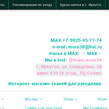
кты
Рекомендации по уходу
Курсы шитья в г. Иркутск
МАХ +7-9025-45-77-74
e-mail:
more38@list.ru
Канал в МАХ:
- МАХ -
Мы в Inst:
@
tkani.more38
г. Иркутск, ул. Свердлова, 36
офис 430 (4 этаж, ТЦ Сезон)
Интернет-магазин тканей для рукоделия
Муслин
Ткани
Фуле
а
Сумки для текстиля
Инструменты