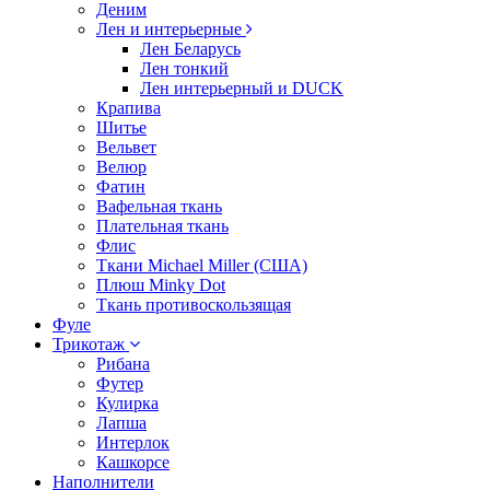
Деним
Лен и интерьерные
Лен Беларусь
Лен тонкий
Лен интерьерный и DUCK
Крапива
Шитье
Вельвет
Велюр
Фатин
Вафельная ткань
Плательная ткань
Флис
Ткани Michael Miller (США)
Плюш Minky Dot
Ткань противоскользящая
Фуле
Трикотаж
Рибана
Футер
Кулирка
Лапша
Интерлок
Кашкорсе
Наполнители