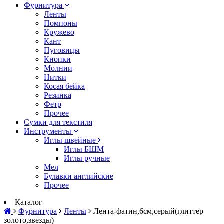
Фурнитура
Ленты
Помпоны
Кружево
Кант
Пуговицы
Кнопки
Молнии
Нитки
Косая бейка
Резинка
Фетр
Прочее
Сумки для текстиля
Инструменты
Иглы швейные
Иглы БШМ
Иглы ручные
Мел
Булавки английские
Прочее
Каталог
Фурнитура
Ленты
Лента-фатин,6см,серый(глиттер
золото,звезды)