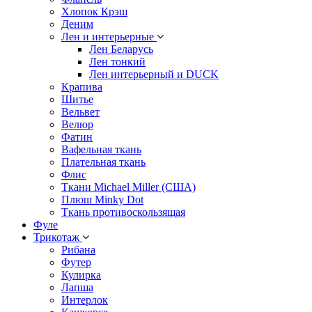
Хлопок Крэш
Деним
Лен и интерьерные
Лен Беларусь
Лен тонкий
Лен интерьерный и DUCK
Крапива
Шитье
Вельвет
Велюр
Фатин
Вафельная ткань
Плательная ткань
Флис
Ткани Michael Miller (США)
Плюш Minky Dot
Ткань противоскользящая
Фуле
Трикотаж
Рибана
Футер
Кулирка
Лапша
Интерлок