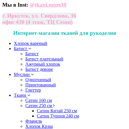
Мы в Inst:
@
tkani.more38
г. Иркутск, ул. Свердлова, 36
офис 430 (4 этаж, ТЦ Сезон)
Интернет-магазин тканей для рукоделия
Хлопок вареный
Батист
Батист
Батист плательный
Ажурный хлопок
Батист деворе
Муслин
Однотонный
Принтованный
Глиттер
Ткани
Сатин 160 см
Сатин 250 см
Сатин Китай 250 см
Сатин Турция 240 см
Фланель
Хлопок Крэш