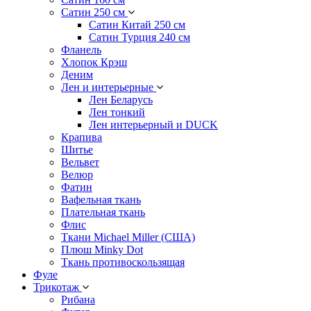
Сатин 250 см
Сатин Китай 250 см
Сатин Турция 240 см
Фланель
Хлопок Крэш
Деним
Лен и интерьерные
Лен Беларусь
Лен тонкий
Лен интерьерный и DUCK
Крапива
Шитье
Вельвет
Велюр
Фатин
Вафельная ткань
Плательная ткань
Флис
Ткани Michael Miller (США)
Плюш Minky Dot
Ткань противоскользящая
Фуле
Трикотаж
Рибана