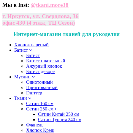
Мы в Inst:
@
tkani.more38
г. Иркутск, ул. Свердлова, 36
офис 430 (4 этаж, ТЦ Сезон)
Интернет-магазин тканей для рукоделия
Хлопок вареный
Батист
Батист
Батист плательный
Ажурный хлопок
Батист деворе
Муслин
Однотонный
Принтованный
Глиттер
Ткани
Сатин 160 см
Сатин 250 см
Сатин Китай 250 см
Сатин Турция 240 см
Фланель
Хлопок Крэш