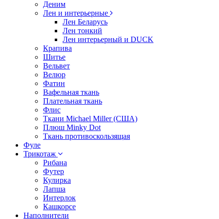
Деним
Лен и интерьерные
Лен Беларусь
Лен тонкий
Лен интерьерный и DUCK
Крапива
Шитье
Вельвет
Велюр
Фатин
Вафельная ткань
Плательная ткань
Флис
Ткани Michael Miller (США)
Плюш Minky Dot
Ткань противоскользящая
Фуле
Трикотаж
Рибана
Футер
Кулирка
Лапша
Интерлок
Кашкорсе
Наполнители