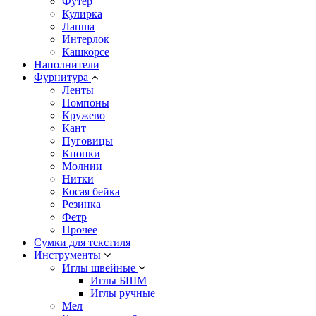
Футер
Кулирка
Лапша
Интерлок
Кашкорсе
Наполнители
Фурнитура
Ленты
Помпоны
Кружево
Кант
Пуговицы
Кнопки
Молнии
Нитки
Косая бейка
Резинка
Фетр
Прочее
Сумки для текстиля
Инструменты
Иглы швейные
Иглы БШМ
Иглы ручные
Мел