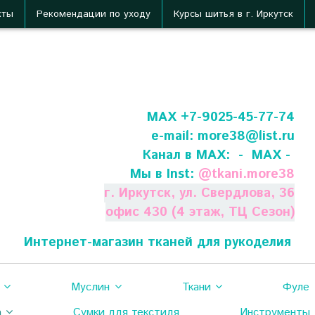
кты
Рекомендации по уходу
Курсы шитья в г. Иркутск
МАХ +7-9025-45-77-74
e-mail:
more38@list.ru
Канал в МАХ:
- МАХ -
Мы в Inst:
@
tkani.more38
г. Иркутск, ул. Свердлова, 36
офис 430 (4 этаж, ТЦ Сезон)
Интернет-магазин тканей для рукоделия
Муслин
Ткани
Фуле
а
Сумки для текстиля
Инструменты