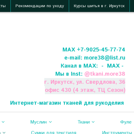
кты
Рекомендации по уходу
Курсы шитья в г. Иркутск
МАХ +7-9025-45-77-74
e-mail:
more38@list.ru
Канал в МАХ:
- МАХ -
Мы в Inst:
@
tkani.more38
г. Иркутск, ул. Свердлова, 36
офис 430 (4 этаж, ТЦ Сезон)
Интернет-магазин тканей для рукоделия
Муслин
Ткани
Фуле
а
Сумки для текстиля
Инструменты