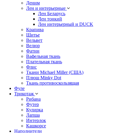
Деним
Лен и интерьерные
Лен Беларусь
Лен тонкий
Лен интерьерный и DUCK
Крапива
Шитье
Вельвет
Велюр
Фатин
Вафельная ткань
Плательная ткань
Флис
Ткани Michael Miller (США)
Плюш Minky Dot
Ткань противоскользящая
Фуле
Трикотаж
Рибана
Футер
Кулирка
Лапша
Интерлок
Кашкорсе
Наполнители