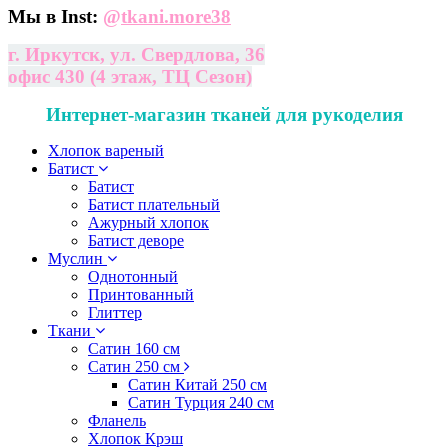
Мы в Inst:
@
tkani.more38
г. Иркутск, ул. Свердлова, 36
офис 430 (4 этаж, ТЦ Сезон)
Интернет-магазин тканей для рукоделия
Хлопок вареный
Батист
Батист
Батист плательный
Ажурный хлопок
Батист деворе
Муслин
Однотонный
Принтованный
Глиттер
Ткани
Сатин 160 см
Сатин 250 см
Сатин Китай 250 см
Сатин Турция 240 см
Фланель
Хлопок Крэш