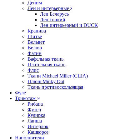
Деним
Лен и интерьерные
Лен Беларусь
Лен тонкий
Лен интерьерный и DUCK
Крапива
Шитье
Вельвет
Велюр
Фатин
Вафельная ткань
Плательная ткань
Флис
Ткани Michael Miller (США)
Плюш Minky Dot
Ткань противоскользящая
Фуле
Трикотаж
Рибана
Футер
Кулирка
Лапша
Интерлок
Кашкорсе
Наполнители