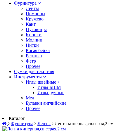
Фурнитура
Ленты
Помпоны
Кружево
Кант
Пуговицы
Кнопки
Молнии
Нитки
Косая бейка
Резинка
Фетр
Прочее
Сумки для текстиля
Инструменты
Иглы швейные
Иглы БШМ
Иглы ручные
Мел
Булавки английские
Прочее
Каталог
Фурнитура
Ленты
Лента киперная,св.серая,2 см