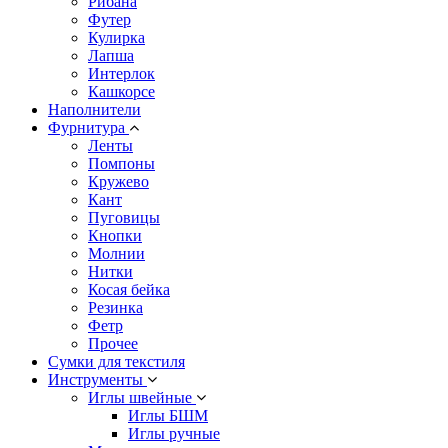
Рибана
Футер
Кулирка
Лапша
Интерлок
Кашкорсе
Наполнители
Фурнитура
Ленты
Помпоны
Кружево
Кант
Пуговицы
Кнопки
Молнии
Нитки
Косая бейка
Резинка
Фетр
Прочее
Сумки для текстиля
Инструменты
Иглы швейные
Иглы БШМ
Иглы ручные