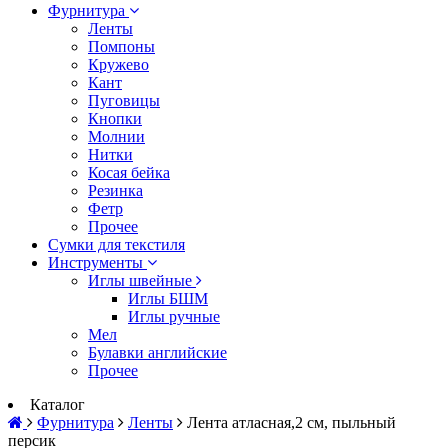
Фурнитура
Ленты
Помпоны
Кружево
Кант
Пуговицы
Кнопки
Молнии
Нитки
Косая бейка
Резинка
Фетр
Прочее
Сумки для текстиля
Инструменты
Иглы швейные
Иглы БШМ
Иглы ручные
Мел
Булавки английские
Прочее
Каталог
Фурнитура
Ленты
Лента атласная,2 см, пыльный
персик