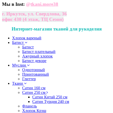
Мы в Inst:
@
tkani.more38
г. Иркутск, ул. Свердлова, 36
офис 430 (4 этаж, ТЦ Сезон)
Интернет-магазин тканей для рукоделия
Хлопок вареный
Батист
Батист
Батист плательный
Ажурный хлопок
Батист деворе
Муслин
Однотонный
Принтованный
Глиттер
Ткани
Сатин 160 см
Сатин 250 см
Сатин Китай 250 см
Сатин Турция 240 см
Фланель
Хлопок Крэш