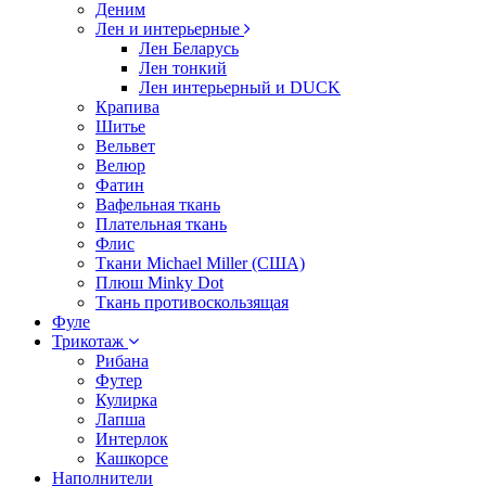
Деним
Лен и интерьерные
Лен Беларусь
Лен тонкий
Лен интерьерный и DUCK
Крапива
Шитье
Вельвет
Велюр
Фатин
Вафельная ткань
Плательная ткань
Флис
Ткани Michael Miller (США)
Плюш Minky Dot
Ткань противоскользящая
Фуле
Трикотаж
Рибана
Футер
Кулирка
Лапша
Интерлок
Кашкорсе
Наполнители