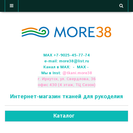
МАХ +7-9025-45-77-74
e-mail:
more38@list.ru
Канал в МАХ:
- МАХ -
Мы в Inst:
@
tkani.more38
г. Иркутск, ул. Свердлова, 36
офис 430 (4 этаж, ТЦ Сезон)
Интернет-магазин тканей для рукоделия
Каталог