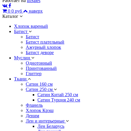
Работает на
InSales
0
0 руб
наверх
Каталог
Хлопок вареный
Батист
Батист
Батист плательный
Ажурный хлопок
Батист деворе
Муслин
Однотонный
Принтованный
Глиттер
Ткани
Сатин 160 см
Сатин 250 см
Сатин Китай 250 см
Сатин Турция 240 см
Фланель
Хлопок Крэш
Деним
Лен и интерьерные
Лен Беларусь