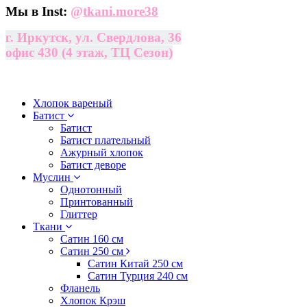
Мы в Inst:
@
tkani.more38
г. Иркутск, ул. Свердлова, 36
офис 430 (4 этаж, ТЦ Сезон)
Хлопок вареный
Батист
Батист
Батист плательный
Ажурный хлопок
Батист деворе
Муслин
Однотонный
Принтованный
Глиттер
Ткани
Сатин 160 см
Сатин 250 см
Сатин Китай 250 см
Сатин Турция 240 см
Фланель
Хлопок Крэш