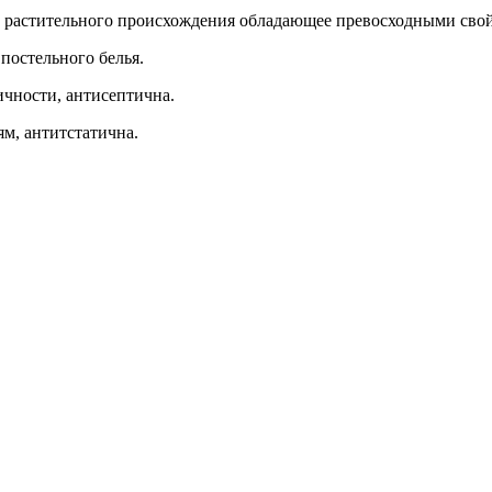
о растительного происхождения обладающее превосходными сво
постельного белья.
чности, антисептична.
м, антитстатична.