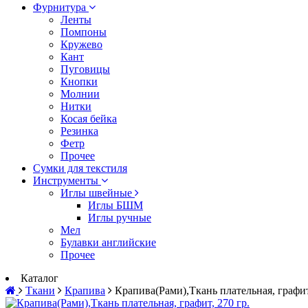
Фурнитура
Ленты
Помпоны
Кружево
Кант
Пуговицы
Кнопки
Молнии
Нитки
Косая бейка
Резинка
Фетр
Прочее
Сумки для текстиля
Инструменты
Иглы швейные
Иглы БШМ
Иглы ручные
Мел
Булавки английские
Прочее
Каталог
Ткани
Крапива
Крапива(Рами),Ткань плательная, графит