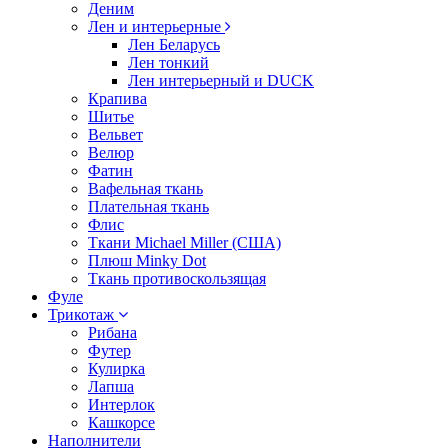
Деним
Лен и интерьерные
Лен Беларусь
Лен тонкий
Лен интерьерный и DUCK
Крапива
Шитье
Вельвет
Велюр
Фатин
Вафельная ткань
Плательная ткань
Флис
Ткани Michael Miller (США)
Плюш Minky Dot
Ткань противоскользящая
Фуле
Трикотаж
Рибана
Футер
Кулирка
Лапша
Интерлок
Кашкорсе
Наполнители