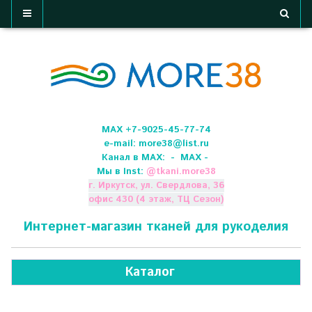
МАХ +7-9025-45-77-74
e-mail:
more38@list.ru
Канал в МАХ:
- МАХ -
Мы в Inst:
@
tkani.more38
г. Иркутск, ул. Свердлова, 36
офис 430 (4 этаж, ТЦ Сезон)
Интернет-магазин тканей для рукоделия
Каталог