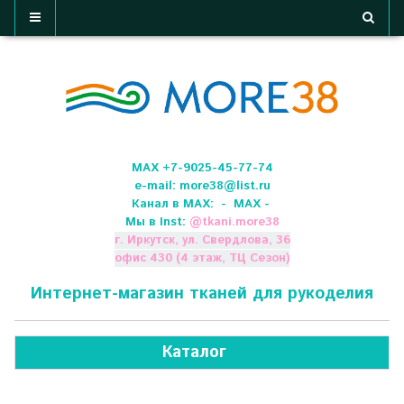
МАХ +7-9025-45-77-74
e-mail:
more38@list.ru
Канал в МАХ:
- МАХ -
Мы в Inst:
@
tkani.more38
г. Иркутск, ул. Свердлова, 36
офис 430 (4 этаж, ТЦ Сезон)
Интернет-магазин тканей для рукоделия
Каталог