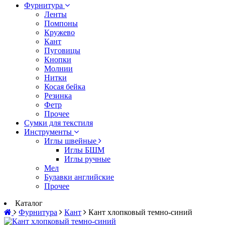
Фурнитура
Ленты
Помпоны
Кружево
Кант
Пуговицы
Кнопки
Молнии
Нитки
Косая бейка
Резинка
Фетр
Прочее
Сумки для текстиля
Инструменты
Иглы швейные
Иглы БШМ
Иглы ручные
Мел
Булавки английские
Прочее
Каталог
Фурнитура
Кант
Кант хлопковый темно-синий