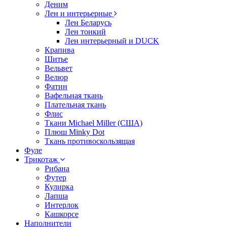
Деним
Лен и интерьерные
Лен Беларусь
Лен тонкий
Лен интерьерный и DUCK
Крапива
Шитье
Вельвет
Велюр
Фатин
Вафельная ткань
Плательная ткань
Флис
Ткани Michael Miller (США)
Плюш Minky Dot
Ткань противоскользящая
Фуле
Трикотаж
Рибана
Футер
Кулирка
Лапша
Интерлок
Кашкорсе
Наполнители