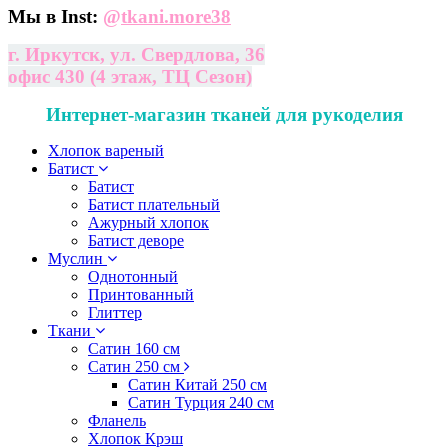
Мы в Inst:
@
tkani.more38
г. Иркутск, ул. Свердлова, 36
офис 430 (4 этаж, ТЦ Сезон)
Интернет-магазин тканей для рукоделия
Хлопок вареный
Батист
Батист
Батист плательный
Ажурный хлопок
Батист деворе
Муслин
Однотонный
Принтованный
Глиттер
Ткани
Сатин 160 см
Сатин 250 см
Сатин Китай 250 см
Сатин Турция 240 см
Фланель
Хлопок Крэш