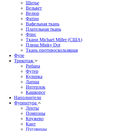
Шитье
Вельвет
Велюр
Фатин
Вафельная ткань
Плательная ткань
Флис
Ткани Michael Miller (США)
Плюш Minky Dot
Ткань противоскользящая
Фуле
Трикотаж
Рибана
Футер
Кулирка
Лапша
Интерлок
Кашкорсе
Наполнители
Фурнитура
Ленты
Помпоны
Кружево
Кант
Пуговицы