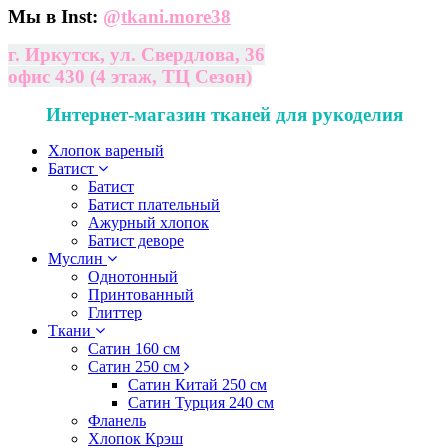
Мы в Inst:
@
tkani.more38
г. Иркутск, ул. Свердлова, 36
офис 430 (4 этаж, ТЦ Сезон)
Интернет-магазин тканей для рукоделия
Хлопок вареный
Батист
Батист
Батист плательный
Ажурный хлопок
Батист деворе
Муслин
Однотонный
Принтованный
Глиттер
Ткани
Сатин 160 см
Сатин 250 см
Сатин Китай 250 см
Сатин Турция 240 см
Фланель
Хлопок Крэш