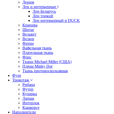
Деним
Лен и интерьерные
Лен Беларусь
Лен тонкий
Лен интерьерный и DUCK
Крапива
Шитье
Вельвет
Велюр
Фатин
Вафельная ткань
Плательная ткань
Флис
Ткани Michael Miller (США)
Плюш Minky Dot
Ткань противоскользящая
Фуле
Трикотаж
Рибана
Футер
Кулирка
Лапша
Интерлок
Кашкорсе
Наполнители