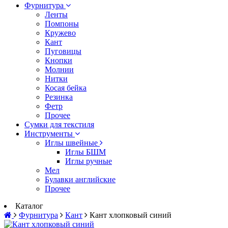
Фурнитура
Ленты
Помпоны
Кружево
Кант
Пуговицы
Кнопки
Молнии
Нитки
Косая бейка
Резинка
Фетр
Прочее
Сумки для текстиля
Инструменты
Иглы швейные
Иглы БШМ
Иглы ручные
Мел
Булавки английские
Прочее
Каталог
Фурнитура
Кант
Кант хлопковый синий