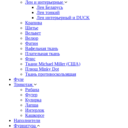
Лен и интерьерные
Лен Беларусь
Лен тонкий
Лен интерьерный и DUCK
Крапива
Шитье
Вельвет
Велюр
Фатин
Вафельная ткань
Плательная ткань
Флис
Ткани Michael Miller (США)
Плюш Minky Dot
Ткань противоскользящая
Фуле
Трикотаж
Рибана
Футер
Кулирка
Лапша
Интерлок
Кашкорсе
Наполнители
Фурнитура