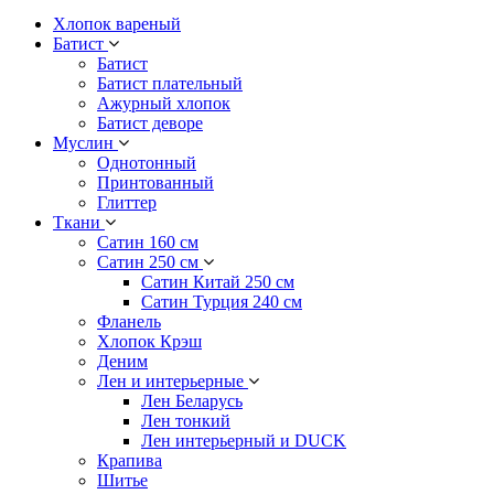
Хлопок вареный
Батист
Батист
Батист плательный
Ажурный хлопок
Батист деворе
Муслин
Однотонный
Принтованный
Глиттер
Ткани
Сатин 160 см
Сатин 250 см
Сатин Китай 250 см
Сатин Турция 240 см
Фланель
Хлопок Крэш
Деним
Лен и интерьерные
Лен Беларусь
Лен тонкий
Лен интерьерный и DUCK
Крапива
Шитье