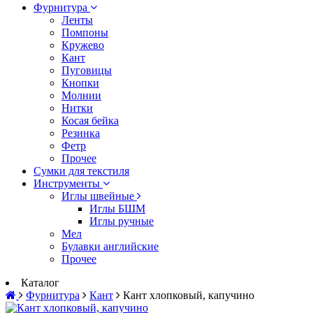
Фурнитура
Ленты
Помпоны
Кружево
Кант
Пуговицы
Кнопки
Молнии
Нитки
Косая бейка
Резинка
Фетр
Прочее
Сумки для текстиля
Инструменты
Иглы швейные
Иглы БШМ
Иглы ручные
Мел
Булавки английские
Прочее
Каталог
Фурнитура
Кант
Кант хлопковый, капучино