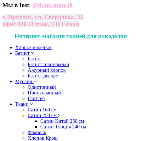
Мы в Inst:
@
tkani.more38
г. Иркутск, ул. Свердлова, 36
офис 430 (4 этаж, ТЦ Сезон)
Интернет-магазин тканей для рукоделия
Хлопок вареный
Батист
Батист
Батист плательный
Ажурный хлопок
Батист деворе
Муслин
Однотонный
Принтованный
Глиттер
Ткани
Сатин 160 см
Сатин 250 см
Сатин Китай 250 см
Сатин Турция 240 см
Фланель
Хлопок Крэш