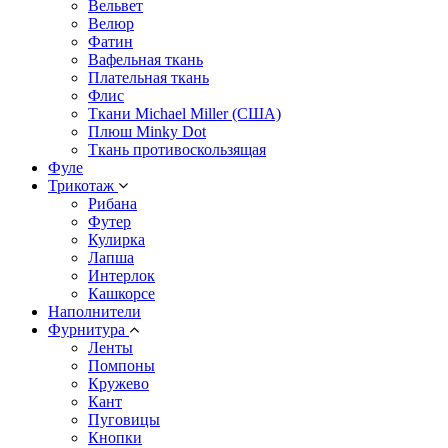
Вельвет
Велюр
Фатин
Вафельная ткань
Плательная ткань
Флис
Ткани Michael Miller (США)
Плюш Minky Dot
Ткань противоскользящая
Фуле
Трикотаж
Рибана
Футер
Кулирка
Лапша
Интерлок
Кашкорсе
Наполнители
Фурнитура
Ленты
Помпоны
Кружево
Кант
Пуговицы
Кнопки