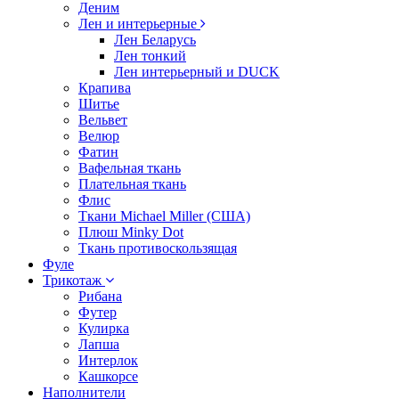
Деним
Лен и интерьерные
Лен Беларусь
Лен тонкий
Лен интерьерный и DUCK
Крапива
Шитье
Вельвет
Велюр
Фатин
Вафельная ткань
Плательная ткань
Флис
Ткани Michael Miller (США)
Плюш Minky Dot
Ткань противоскользящая
Фуле
Трикотаж
Рибана
Футер
Кулирка
Лапша
Интерлок
Кашкорсе
Наполнители