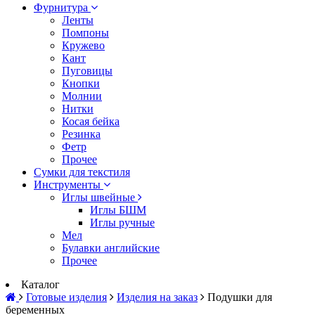
Фурнитура
Ленты
Помпоны
Кружево
Кант
Пуговицы
Кнопки
Молнии
Нитки
Косая бейка
Резинка
Фетр
Прочее
Сумки для текстиля
Инструменты
Иглы швейные
Иглы БШМ
Иглы ручные
Мел
Булавки английские
Прочее
Каталог
Готовые изделия
Изделия на заказ
Подушки для
беременных