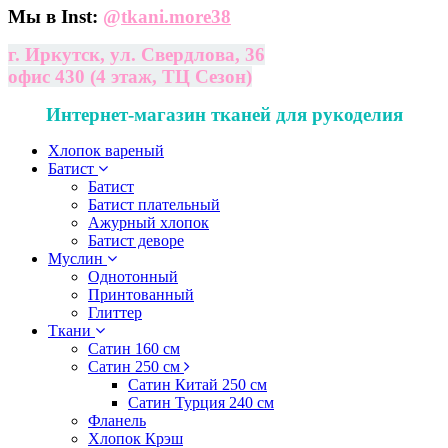
Мы в Inst:
@
tkani.more38
г. Иркутск, ул. Свердлова, 36
офис 430 (4 этаж, ТЦ Сезон)
Интернет-магазин тканей для рукоделия
Хлопок вареный
Батист
Батист
Батист плательный
Ажурный хлопок
Батист деворе
Муслин
Однотонный
Принтованный
Глиттер
Ткани
Сатин 160 см
Сатин 250 см
Сатин Китай 250 см
Сатин Турция 240 см
Фланель
Хлопок Крэш