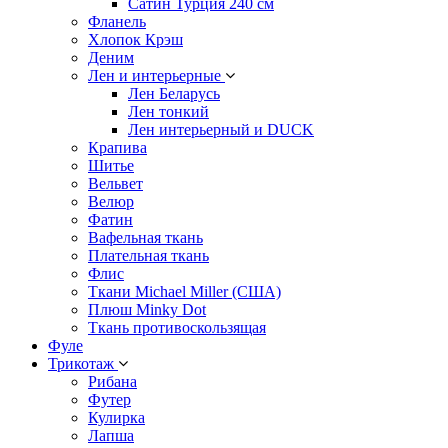
Сатин Турция 240 см
Фланель
Хлопок Крэш
Деним
Лен и интерьерные
Лен Беларусь
Лен тонкий
Лен интерьерный и DUCK
Крапива
Шитье
Вельвет
Велюр
Фатин
Вафельная ткань
Плательная ткань
Флис
Ткани Michael Miller (США)
Плюш Minky Dot
Ткань противоскользящая
Фуле
Трикотаж
Рибана
Футер
Кулирка
Лапша