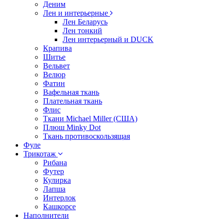
Деним
Лен и интерьерные
Лен Беларусь
Лен тонкий
Лен интерьерный и DUCK
Крапива
Шитье
Вельвет
Велюр
Фатин
Вафельная ткань
Плательная ткань
Флис
Ткани Michael Miller (США)
Плюш Minky Dot
Ткань противоскользящая
Фуле
Трикотаж
Рибана
Футер
Кулирка
Лапша
Интерлок
Кашкорсе
Наполнители