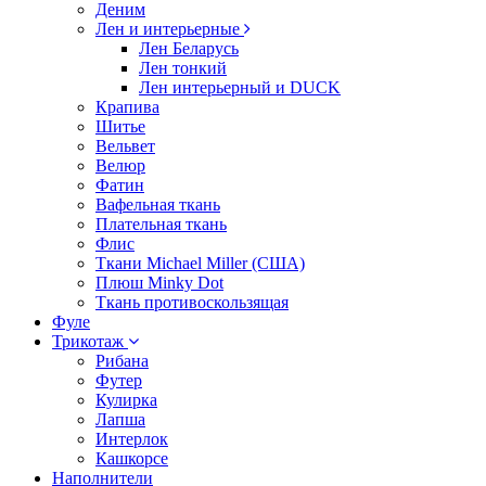
Деним
Лен и интерьерные
Лен Беларусь
Лен тонкий
Лен интерьерный и DUCK
Крапива
Шитье
Вельвет
Велюр
Фатин
Вафельная ткань
Плательная ткань
Флис
Ткани Michael Miller (США)
Плюш Minky Dot
Ткань противоскользящая
Фуле
Трикотаж
Рибана
Футер
Кулирка
Лапша
Интерлок
Кашкорсе
Наполнители