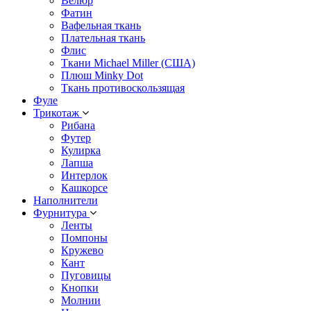
Велюр
Фатин
Вафельная ткань
Плательная ткань
Флис
Ткани Michael Miller (США)
Плюш Minky Dot
Ткань противоскользящая
Фуле
Трикотаж
Рибана
Футер
Кулирка
Лапша
Интерлок
Кашкорсе
Наполнители
Фурнитура
Ленты
Помпоны
Кружево
Кант
Пуговицы
Кнопки
Молнии