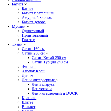
Батист
Батист
Батист плательный
Ажурный хлопок
Батист деворе
Муслин
Однотонный
Принтованный
Глиттер
Ткани
Сатин 160 см
Сатин 250 см
Сатин Китай 250 см
Сатин Турция 240 см
Фланель
Хлопок Крэш
Деним
Лен и интерьерные
Лен Беларусь
Лен тонкий
Лен интерьерный и DUCK
Крапива
Шитье
Вельвет