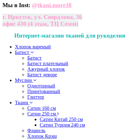
Мы в Inst:
@
tkani.more38
г. Иркутск, ул. Свердлова, 36
офис 430 (4 этаж, ТЦ Сезон)
Интернет-магазин тканей для рукоделия
Хлопок вареный
Батист
Батист
Батист плательный
Ажурный хлопок
Батист деворе
Муслин
Однотонный
Принтованный
Глиттер
Ткани
Сатин 160 см
Сатин 250 см
Сатин Китай 250 см
Сатин Турция 240 см
Фланель
Хлопок Крэш