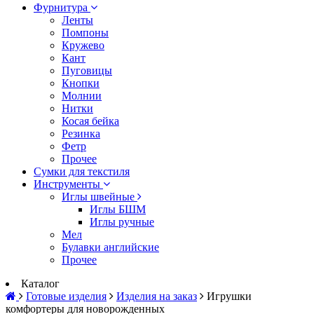
Фурнитура
Ленты
Помпоны
Кружево
Кант
Пуговицы
Кнопки
Молнии
Нитки
Косая бейка
Резинка
Фетр
Прочее
Сумки для текстиля
Инструменты
Иглы швейные
Иглы БШМ
Иглы ручные
Мел
Булавки английские
Прочее
Каталог
Готовые изделия
Изделия на заказ
Игрушки
комфортеры для новорожденных