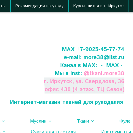
кты
Рекомендации по уходу
Курсы шитья в г. Иркутск
МАХ +7-9025-45-77-74
e-mail:
more38@list.ru
Канал в МАХ:
- МАХ -
Мы в Inst:
@
tkani.more38
г. Иркутск, ул. Свердлова, 36
офис 430 (4 этаж, ТЦ Сезон)
Интернет-магазин тканей для рукоделия
Муслин
Ткани
Фуле
а
Сумки для текстиля
Инструменты