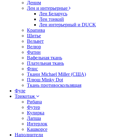
Деним
Лен и интерьерные
Лен Беларусь
Лен тонкий
Лен интерьерный и DUCK
Крапива
Шитье
Вельвет
Велюр
Фатин
Вафельная ткань
Плательная ткань
Флис
Ткани Michael Miller (США)
Плюш Minky Dot
Ткань противоскользящая
Фуле
Трикотаж
Рибана
Футер
Кулирка
Лапша
Интерлок
Кашкорсе
Наполнители