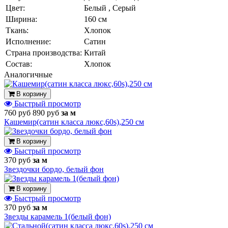
Цвет:
Белый , Серый
Ширина:
160 см
Ткань:
Хлопок
Исполнение:
Сатин
Страна производства:
Китай
Состав:
Хлопок
Аналогичные
В корзину
Быстрый просмотр
760 руб
890 руб
за м
Кашемир(сатин класса люкс,60s),250 см
В корзину
Быстрый просмотр
370 руб
за м
Звездочки бордо, белый фон
В корзину
Быстрый просмотр
370 руб
за м
Звезды карамель 1(белый фон)