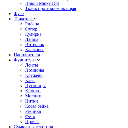
Плюш Minky Dot
Ткань противоскользящая
Фуле
Трикотаж
Рибана
Футер
Кулирка
Лапша
Интерлок
Кашкорсе
Наполнители
Фурнитура
Ленты
Помпоны
Кружево
Кант
Пуговицы
Кнопки
Молнии
Нитки
Косая бейка
Резинка
Фетр
Прочее
Сумки для текстиля