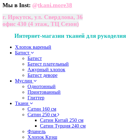
Мы в Inst:
@
tkani.more38
г. Иркутск, ул. Свердлова, 36
офис 430 (4 этаж, ТЦ Сезон)
Интернет-магазин тканей для рукоделия
Хлопок вареный
Батист
Батист
Батист плательный
Ажурный хлопок
Батист деворе
Муслин
Однотонный
Принтованный
Глиттер
Ткани
Сатин 160 см
Сатин 250 см
Сатин Китай 250 см
Сатин Турция 240 см
Фланель
Хлопок Крэш