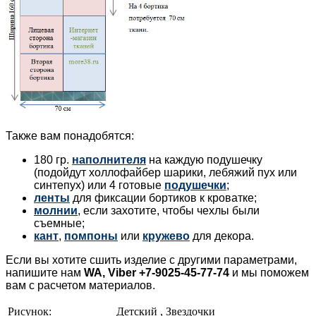
Также вам понадобятся:
180 гр.
наполнителя
на каждую подушечку
(подойдут холлофайбер шарики, лебяжий пух или
синтепух) или 4 готовые
подушечки
;
ленты
для фиксации бортиков к кроватке;
молнии
, если захотите, чтобы чехлы были
съемные;
кант
,
помпоны
или
кружево
для декора.
Если вы хотите сшить изделие с другими параметрами,
напишите нам
WA, Viber +7-9025-45-77-74
и мы поможем
вам с расчетом материалов.
Рисунок:
Детский , Звездочки