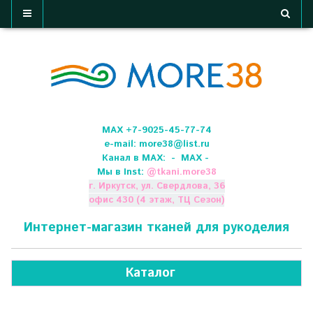
МАХ +7-9025-45-77-74
e-mail:
more38@list.ru
Канал в МАХ:
- МАХ -
Мы в Inst:
@
tkani.more38
г. Иркутск, ул. Свердлова, 36
офис 430 (4 этаж, ТЦ Сезон)
Интернет-магазин тканей для рукоделия
Каталог