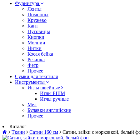
Фурнитура
Ленты
Помпоны
Кружево
Кант
Пуговицы
Кнопки
Молнии
Нитки
Косая бейка
Резинка
Фетр
Прочее
Сумки для текстиля
Инструменты
Иглы швейные
Иглы БШМ
Иглы ручные
Мел
Булавки английские
Прочее
Каталог
Ткани
Сатин 160 см
Сатин, зайки с морковкой, белый ф