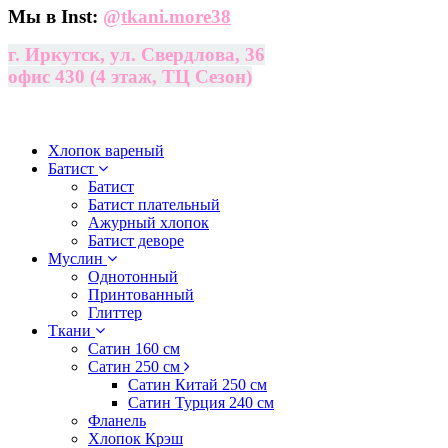
Мы в Inst:
@
tkani.more38
г. Иркутск, ул. Свердлова, 36
офис 430 (4 этаж, ТЦ Сезон)
Хлопок вареный
Батист
Батист
Батист плательный
Ажурный хлопок
Батист деворе
Муслин
Однотонный
Принтованный
Глиттер
Ткани
Сатин 160 см
Сатин 250 см
Сатин Китай 250 см
Сатин Турция 240 см
Фланель
Хлопок Крэш