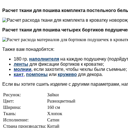
Расчет ткани для пошива
комплекта постельного бел
Расчет ткани для пошива
четырех бортиков подушече
Также вам понадобятся:
180 гр.
наполнителя
на каждую подушечку (подойдут
ленты
для фиксации бортиков к кроватке;
молнии
, если захотите, чтобы чехлы были съемные;
кант
,
помпоны
или
кружево
для декора.
Если вы хотите сшить изделие с другими параметрами, н
Рисунок:
Зайки
Цвет:
Разноцветный
Ширина:
160 см
Ткань:
Хлопок
Исполнение:
Сатин
Страна производства:
Китай