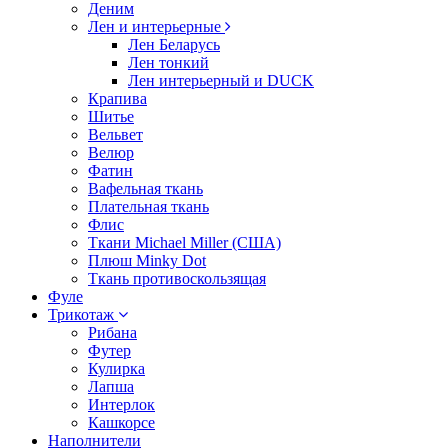
Деним
Лен и интерьерные
Лен Беларусь
Лен тонкий
Лен интерьерный и DUCK
Крапива
Шитье
Вельвет
Велюр
Фатин
Вафельная ткань
Плательная ткань
Флис
Ткани Michael Miller (США)
Плюш Minky Dot
Ткань противоскользящая
Фуле
Трикотаж
Рибана
Футер
Кулирка
Лапша
Интерлок
Кашкорсе
Наполнители