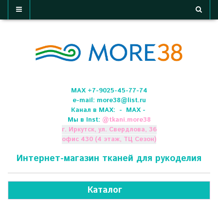
МАХ +7-9025-45-77-74
e-mail:
more38@list.ru
Канал в МАХ:
- МАХ -
Мы в Inst:
@
tkani.more38
г. Иркутск, ул. Свердлова, 36
офис 430 (4 этаж, ТЦ Сезон)
Интернет-магазин тканей для рукоделия
Каталог