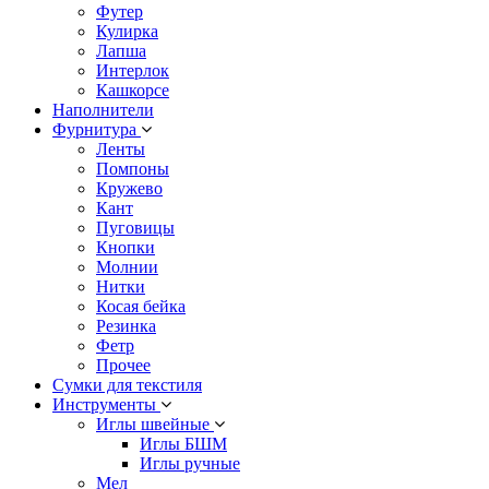
Футер
Кулирка
Лапша
Интерлок
Кашкорсе
Наполнители
Фурнитура
Ленты
Помпоны
Кружево
Кант
Пуговицы
Кнопки
Молнии
Нитки
Косая бейка
Резинка
Фетр
Прочее
Сумки для текстиля
Инструменты
Иглы швейные
Иглы БШМ
Иглы ручные
Мел