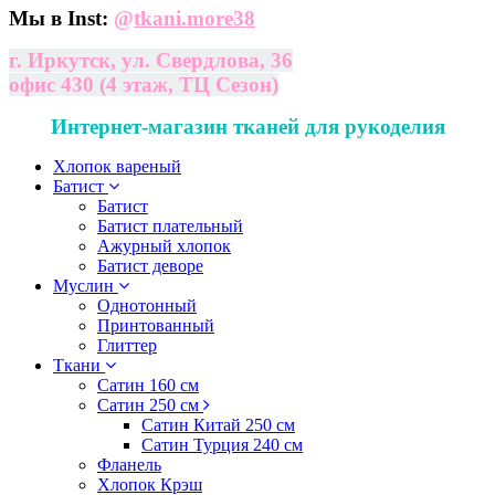
Мы в Inst:
@
tkani.more38
г. Иркутск, ул. Свердлова, 36
офис 430 (4 этаж, ТЦ Сезон)
Интернет-магазин тканей для рукоделия
Хлопок вареный
Батист
Батист
Батист плательный
Ажурный хлопок
Батист деворе
Муслин
Однотонный
Принтованный
Глиттер
Ткани
Сатин 160 см
Сатин 250 см
Сатин Китай 250 см
Сатин Турция 240 см
Фланель
Хлопок Крэш