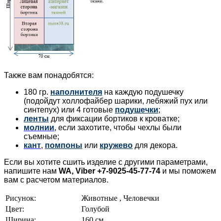
Также вам понадобятся:
180 гр.
наполнителя
на каждую подушечку
(подойдут холлофайбер шарики, лебяжий пух или
синтепух) или 4 готовые
подушечки
;
ленты
для фиксации бортиков к кроватке;
молнии
, если захотите, чтобы чехлы были
съемные;
кант
,
помпоны
или
кружево
для декора.
Если вы хотите сшить изделие с другими параметрами,
напишите нам
WA, Viber +7-9025-45-77-74
и мы поможем
вам с расчетом материалов.
Рисунок:
Животные , Человечки
Цвет:
Голубой
Ширина:
160 см