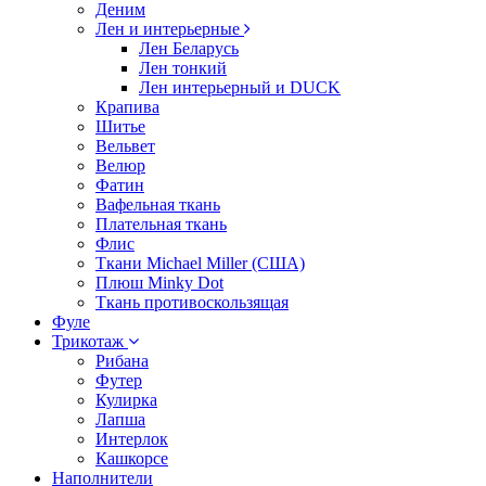
Деним
Лен и интерьерные
Лен Беларусь
Лен тонкий
Лен интерьерный и DUCK
Крапива
Шитье
Вельвет
Велюр
Фатин
Вафельная ткань
Плательная ткань
Флис
Ткани Michael Miller (США)
Плюш Minky Dot
Ткань противоскользящая
Фуле
Трикотаж
Рибана
Футер
Кулирка
Лапша
Интерлок
Кашкорсе
Наполнители