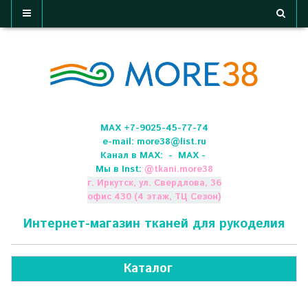
МАХ +7-9025-45-77-74
e-mail:
more38@list.ru
Канал в МАХ:
- МАХ -
Мы в Inst:
@
tkani.more38
г. Иркутск, ул. Свердлова, 36
офис 430 (4 этаж, ТЦ Сезон)
Интернет-магазин тканей для рукоделия
Каталог