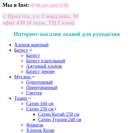
Мы в Inst:
@
tkani.more38
г. Иркутск, ул. Свердлова, 36
офис 430 (4 этаж, ТЦ Сезон)
Интернет-магазин тканей для рукоделия
Хлопок вареный
Батист
Батист
Батист плательный
Ажурный хлопок
Батист деворе
Муслин
Однотонный
Принтованный
Глиттер
Ткани
Сатин 160 см
Сатин 250 см
Сатин Китай 250 см
Сатин Турция 240 см
Фланель
Хлопок Крэш