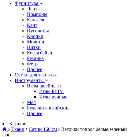
Фурнитура
Ленты
Помпоны
Кружево
Кант
Пуговицы
Кнопки
Молнии
Нитки
Косая бейка
Резинка
Фетр
Прочее
Сумки для текстиля
Инструменты
Иглы швейные
Иглы БШМ
Иглы ручные
Мел
Булавки английские
Прочее
Каталог
Ткани
Сатин 160 см
Веточки тополя белые,зеленый
фон