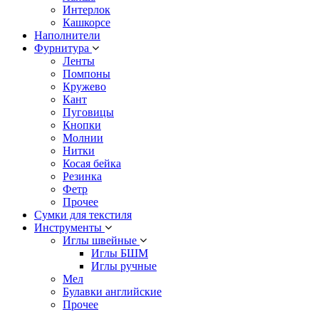
Интерлок
Кашкорсе
Наполнители
Фурнитура
Ленты
Помпоны
Кружево
Кант
Пуговицы
Кнопки
Молнии
Нитки
Косая бейка
Резинка
Фетр
Прочее
Сумки для текстиля
Инструменты
Иглы швейные
Иглы БШМ
Иглы ручные
Мел
Булавки английские
Прочее