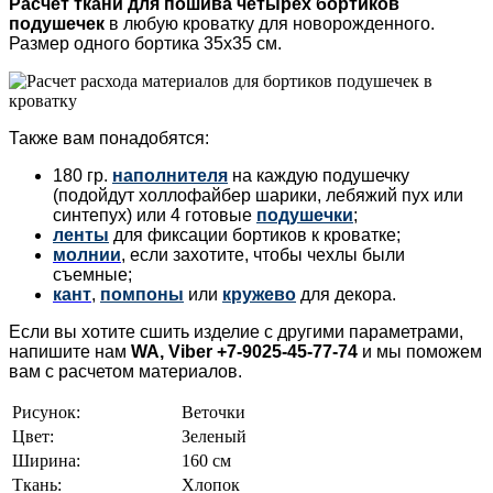
Расчет ткани для пошива
четырех бортиков
подушечек
в любую кроватку для новорожденного.
Размер одного бортика 35х35 см.
Также вам понадобятся:
180 гр.
наполнителя
на каждую подушечку
(подойдут холлофайбер шарики, лебяжий пух или
синтепух) или 4 готовые
подушечки
;
ленты
для фиксации бортиков к кроватке;
молнии
, если захотите, чтобы чехлы были
съемные;
кант
,
помпоны
или
кружево
для декора.
Если вы хотите сшить изделие с другими параметрами,
напишите нам
WA, Viber +7-9025-45-77-74
и мы поможем
вам с расчетом материалов.
Рисунок:
Веточки
Цвет:
Зеленый
Ширина:
160 см
Ткань:
Хлопок