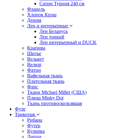
Сатин Турция 240 см
Фланель
Хлопок Крэш
Деним
Лен и интерьерные
Лен Беларусь
Лен тонкий
Лен интерьерный и DUCK
Крапива
Шитье
Вельвет
Велюр
Фатин
Вафельная ткань
Плательная ткань
Флис
Ткани Michael Miller (США)
Плюш Minky Dot
Ткань противоскользящая
Фуле
Трикотаж
Рибана
Футер
Кулирка
Лапша