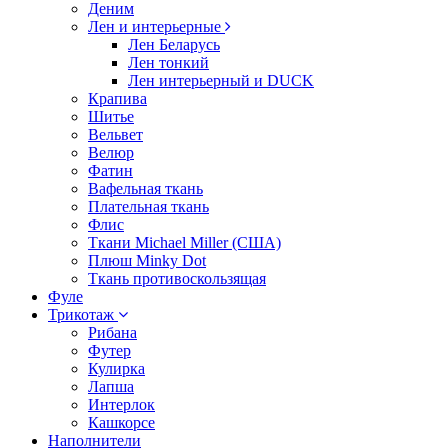
Деним
Лен и интерьерные
Лен Беларусь
Лен тонкий
Лен интерьерный и DUCK
Крапива
Шитье
Вельвет
Велюр
Фатин
Вафельная ткань
Плательная ткань
Флис
Ткани Michael Miller (США)
Плюш Minky Dot
Ткань противоскользящая
Фуле
Трикотаж
Рибана
Футер
Кулирка
Лапша
Интерлок
Кашкорсе
Наполнители