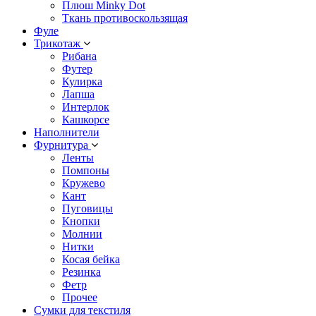
Плюш Minky Dot
Ткань противоскользящая
Фуле
Трикотаж
Рибана
Футер
Кулирка
Лапша
Интерлок
Кашкорсе
Наполнители
Фурнитура
Ленты
Помпоны
Кружево
Кант
Пуговицы
Кнопки
Молнии
Нитки
Косая бейка
Резинка
Фетр
Прочее
Сумки для текстиля