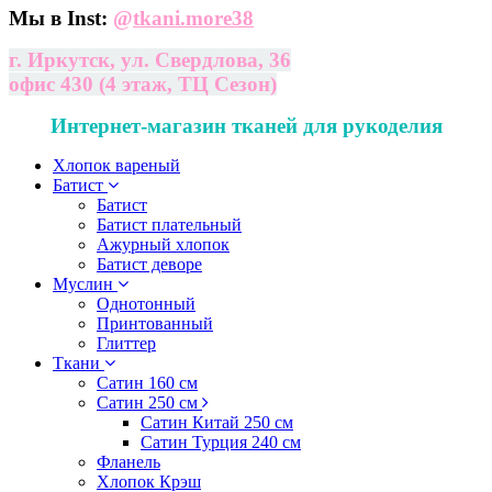
Мы в Inst:
@
tkani.more38
г. Иркутск, ул. Свердлова, 36
офис 430 (4 этаж, ТЦ Сезон)
Интернет-магазин тканей для рукоделия
Хлопок вареный
Батист
Батист
Батист плательный
Ажурный хлопок
Батист деворе
Муслин
Однотонный
Принтованный
Глиттер
Ткани
Сатин 160 см
Сатин 250 см
Сатин Китай 250 см
Сатин Турция 240 см
Фланель
Хлопок Крэш