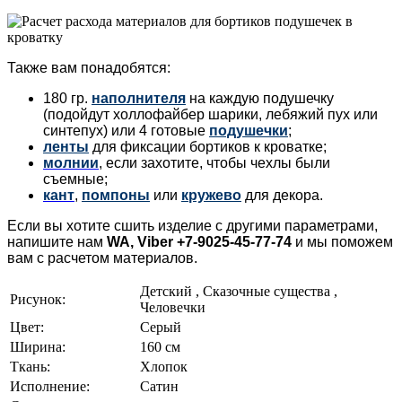
Также вам понадобятся:
180 гр.
наполнителя
на каждую подушечку
(подойдут холлофайбер шарики, лебяжий пух или
синтепух) или 4 готовые
подушечки
;
ленты
для фиксации бортиков к кроватке;
молнии
, если захотите, чтобы чехлы были
съемные;
кант
,
помпоны
или
кружево
для декора.
Если вы хотите сшить изделие с другими параметрами,
напишите нам
WA, Viber +7-9025-45-77-74
и мы поможем
вам с расчетом материалов.
Детский , Сказочные существа ,
Рисунок:
Человечки
Цвет:
Серый
Ширина:
160 см
Ткань:
Хлопок
Исполнение:
Сатин