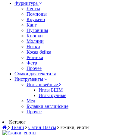
Фурнитура
Ленты
Помпоны
Кружево
Кант
Пуговицы
Кнопки
Молнии
Нитки
Косая бейка
Резинка
Фетр
Прочее
Сумки для текстиля
Инструменты
Иглы швейные
Иглы БШМ
Иглы ручные
Мел
Булавки английские
Прочее
Каталог
Ткани
Сатин 160 см
Ежики, еноты