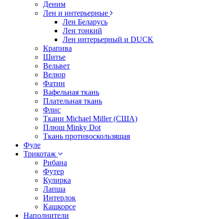
Деним
Лен и интерьерные
Лен Беларусь
Лен тонкий
Лен интерьерный и DUCK
Крапива
Шитье
Вельвет
Велюр
Фатин
Вафельная ткань
Плательная ткань
Флис
Ткани Michael Miller (США)
Плюш Minky Dot
Ткань противоскользящая
Фуле
Трикотаж
Рибана
Футер
Кулирка
Лапша
Интерлок
Кашкорсе
Наполнители