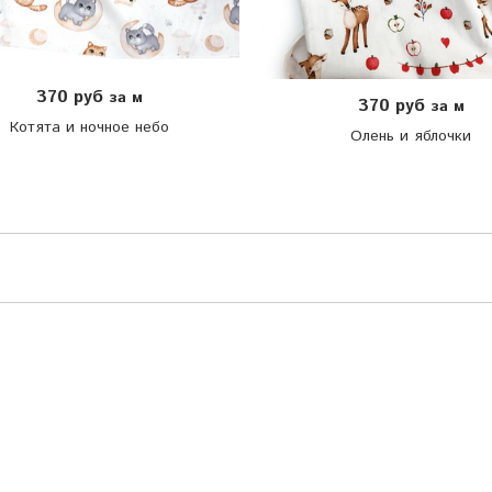
370 руб
за м
370 руб
за м
Котята и ночное небо
Олень и яблочки