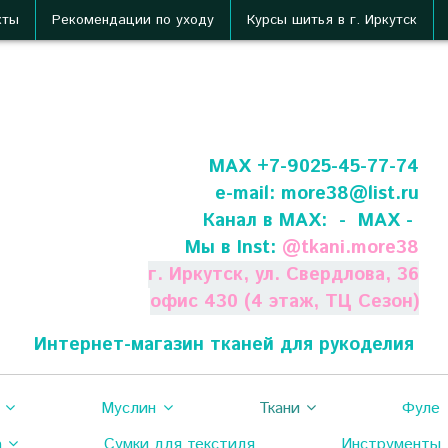
кты
Рекомендации по уходу
Курсы шитья в г. Иркутск
МАХ +7-9025-45-77-74
e-mail:
more38@list.ru
Канал в МАХ:
- МАХ -
Мы в Inst:
@
tkani.more38
г. Иркутск, ул. Свердлова, 36
офис 430 (4 этаж, ТЦ Сезон)
Интернет-магазин тканей для рукоделия
Муслин
Ткани
Фуле
а
Сумки для текстиля
Инструменты