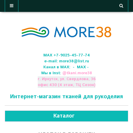
МАХ +7-9025-45-77-74
e-mail:
more38@list.ru
Канал в МАХ:
- МАХ -
Мы в Inst:
@
tkani.more38
г. Иркутск, ул. Свердлова, 36
офис 430 (4 этаж, ТЦ Сезон)
Интернет-магазин тканей для рукоделия
Каталог