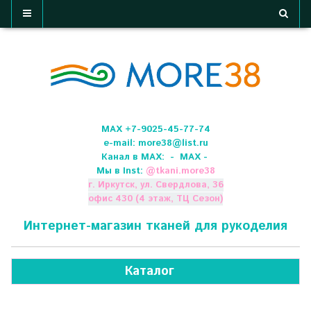
МАХ +7-9025-45-77-74
e-mail:
more38@list.ru
Канал в МАХ:
- МАХ -
Мы в Inst:
@
tkani.more38
г. Иркутск, ул. Свердлова, 36
офис 430 (4 этаж, ТЦ Сезон)
Интернет-магазин тканей для рукоделия
Каталог