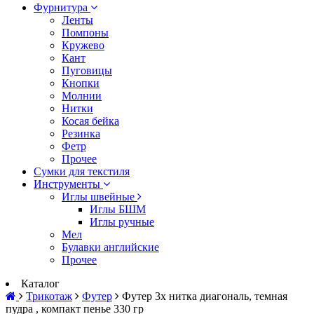
Фурнитура
Ленты
Помпоны
Кружево
Кант
Пуговицы
Кнопки
Молнии
Нитки
Косая бейка
Резинка
Фетр
Прочее
Сумки для текстиля
Инструменты
Иглы швейные
Иглы БШМ
Иглы ручные
Мел
Булавки английские
Прочее
Каталог
Трикотаж
Футер
Футер 3х нитка диагональ, темная
пудра , компакт пенье 330 гр