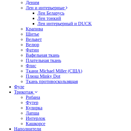
Деним
Лен и интерьерные
Лен Беларусь
Лен тонкий
Лен интерьерный и DUCK
Крапива
Шитье
Вельвет
Велюр
Фатин
Вафельная ткань
Плательная ткань
Флис
Ткани Michael Miller (США)
Плюш Minky Dot
Ткань противоскользящая
Фуле
Трикотаж
Рибана
Футер
Кулирка
Лапша
Интерлок
Кашкорсе
Наполнители