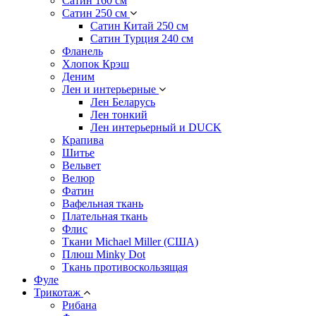
Сатин 160 см
Сатин 250 см
Сатин Китай 250 см
Сатин Турция 240 см
Фланель
Хлопок Крэш
Деним
Лен и интерьерные
Лен Беларусь
Лен тонкий
Лен интерьерный и DUCK
Крапива
Шитье
Вельвет
Велюр
Фатин
Вафельная ткань
Плательная ткань
Флис
Ткани Michael Miller (США)
Плюш Minky Dot
Ткань противоскользящая
Фуле
Трикотаж
Рибана