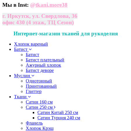
Мы в Inst:
@
tkani.more38
г. Иркутск, ул. Свердлова, 36
офис 430 (4 этаж, ТЦ Сезон)
Интернет-магазин тканей для рукоделия
Хлопок вареный
Батист
Батист
Батист плательный
Ажурный хлопок
Батист деворе
Муслин
Однотонный
Принтованный
Глиттер
Ткани
Сатин 160 см
Сатин 250 см
Сатин Китай 250 см
Сатин Турция 240 см
Фланель
Хлопок Крэш