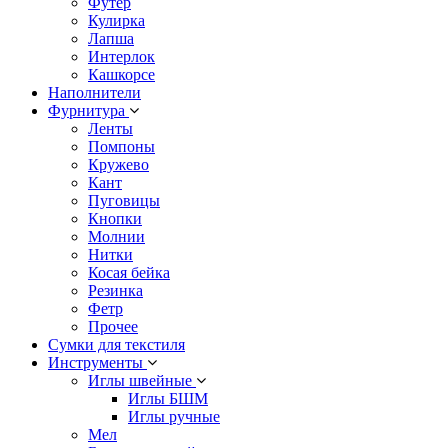
Футер
Кулирка
Лапша
Интерлок
Кашкорсе
Наполнители
Фурнитура
Ленты
Помпоны
Кружево
Кант
Пуговицы
Кнопки
Молнии
Нитки
Косая бейка
Резинка
Фетр
Прочее
Сумки для текстиля
Инструменты
Иглы швейные
Иглы БШМ
Иглы ручные
Мел