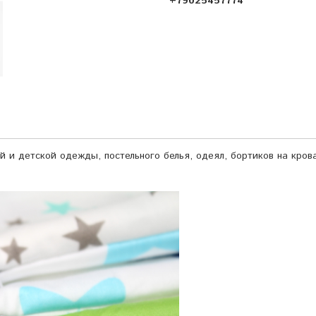
+79025457774
й и детской одежды, постельного белья, одеял, бортиков на кров