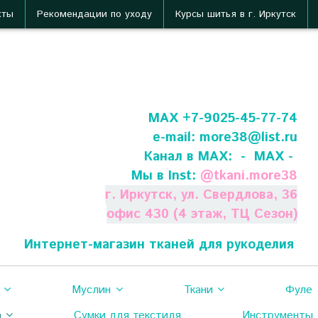
кты
Рекомендации по уходу
Курсы шитья в г. Иркутск
МАХ +7-9025-45-77-74
e-mail:
more38@list.ru
Канал в МАХ:
- МАХ -
Мы в Inst:
@
tkani.more38
г. Иркутск, ул. Свердлова, 36
офис 430 (4 этаж, ТЦ Сезон)
Интернет-магазин тканей для рукоделия
Муслин
Ткани
Фуле
а
Сумки для текстиля
Инструменты