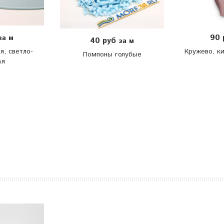
90
за м
40 руб
за м
я, светло-
Кружево, ки
Помпоны голубые
ая