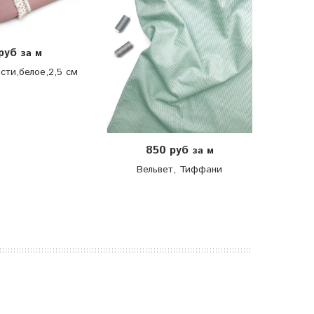
 руб
за м
сти,белое,2,5 см
В
850 руб
за м
Вельвет, Тиффани