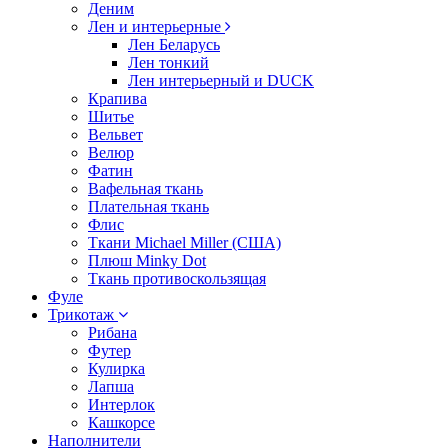
Деним
Лен и интерьерные
Лен Беларусь
Лен тонкий
Лен интерьерный и DUCK
Крапива
Шитье
Вельвет
Велюр
Фатин
Вафельная ткань
Плательная ткань
Флис
Ткани Michael Miller (США)
Плюш Minky Dot
Ткань противоскользящая
Фуле
Трикотаж
Рибана
Футер
Кулирка
Лапша
Интерлок
Кашкорсе
Наполнители