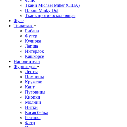
Флис
Ткани Michael Miller (США)
Плюш Minky Dot
Ткань противоскользящая
Фуле
Трикотаж
Рибана
Футер
Кулирка
Лапша
Интерлок
Кашкорсе
Наполнители
Фурнитура
Ленты
Помпоны
Кружево
Кант
Пуговицы
Кнопки
Молнии
Нитки
Косая бейка
Резинка
Фетр