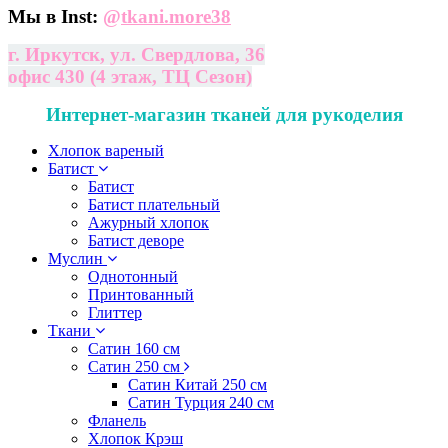
Мы в Inst:
@
tkani.more38
г. Иркутск, ул. Свердлова, 36
офис 430 (4 этаж, ТЦ Сезон)
Интернет-магазин тканей для рукоделия
Хлопок вареный
Батист
Батист
Батист плательный
Ажурный хлопок
Батист деворе
Муслин
Однотонный
Принтованный
Глиттер
Ткани
Сатин 160 см
Сатин 250 см
Сатин Китай 250 см
Сатин Турция 240 см
Фланель
Хлопок Крэш