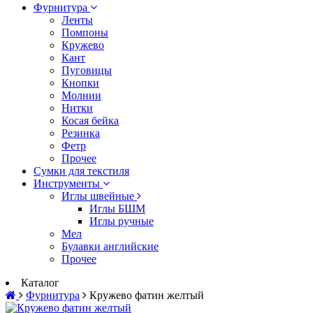
Фурнитура
Ленты
Помпоны
Кружево
Кант
Пуговицы
Кнопки
Молнии
Нитки
Косая бейка
Резинка
Фетр
Прочее
Сумки для текстиля
Инструменты
Иглы швейные
Иглы БШМ
Иглы ручные
Мел
Булавки английские
Прочее
Каталог
Фурнитура
Кружево фатин желтый