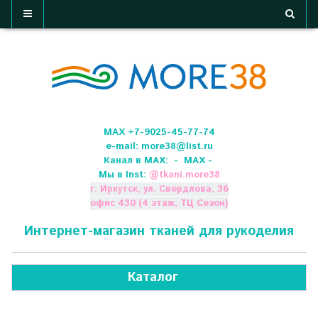
МАХ +7-9025-45-77-74
e-mail:
more38@list.ru
Канал в МАХ:
- МАХ -
Мы в Inst:
@
tkani.more38
г. Иркутск, ул. Свердлова, 36
офис 430 (4 этаж, ТЦ Сезон)
Интернет-магазин тканей для рукоделия
Каталог