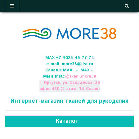
МАХ +7-9025-45-77-74
e-mail:
more38@list.ru
Канал в МАХ:
- МАХ -
Мы в Inst:
@
tkani.more38
г. Иркутск, ул. Свердлова, 36
офис 430 (4 этаж, ТЦ Сезон)
Интернет-магазин тканей для рукоделия
Каталог