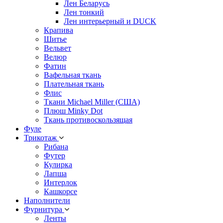
Лен Беларусь
Лен тонкий
Лен интерьерный и DUCK
Крапива
Шитье
Вельвет
Велюр
Фатин
Вафельная ткань
Плательная ткань
Флис
Ткани Michael Miller (США)
Плюш Minky Dot
Ткань противоскользящая
Фуле
Трикотаж
Рибана
Футер
Кулирка
Лапша
Интерлок
Кашкорсе
Наполнители
Фурнитура
Ленты