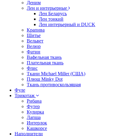
Деним
Лен и интерьерные
Лен Беларусь
Лен тонкий
Лен интерьерный и DUCK
Крапива
Шитье
Вельвет
Велюр
Фатин
Вафельная ткань
Плательная ткань
Флис
Ткани Michael Miller (США)
Плюш Minky Dot
Ткань противоскользящая
Фуле
Трикотаж
Рибана
Футер
Кулирка
Лапша
Интерлок
Кашкорсе
Наполнители