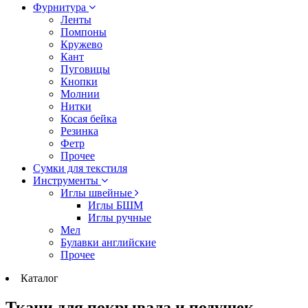
Фурнитура
Ленты
Помпоны
Кружево
Кант
Пуговицы
Кнопки
Молнии
Нитки
Косая бейка
Резинка
Фетр
Прочее
Сумки для текстиля
Инструменты
Иглы швейные
Иглы БШМ
Иглы ручные
Мел
Булавки английские
Прочее
Каталог
Ткани для покрывала и подушек