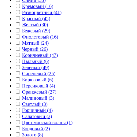
Синий (33)
Кремовый (16)
Разноцветный (41)
Красный (45)
Желтый (30)
Бежевый (29)
Фиолетовый (16)
Мятный (24)
Черный (26)
Коричневый (47)
Пыльный (6)
Зеленый (49)
Сиреневый (25)
Бирюзовый (6)
Персиковый (4)
Оранжевый (27)
Малиновый (3)
Светлый (3)
Горчичный (4)
Салатовый (3)
Цвет морской волны (1)
Бордовый (2)
Золото (8)