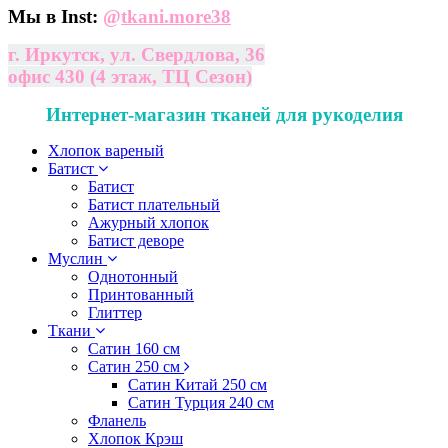
Мы в Inst:
@
tkani.more38
г. Иркутск, ул. Свердлова, 36
офис 430 (4 этаж, ТЦ Сезон)
Интернет-магазин тканей для рукоделия
Хлопок вареный
Батист
Батист
Батист плательный
Ажурный хлопок
Батист деворе
Муслин
Однотонный
Принтованный
Глиттер
Ткани
Сатин 160 см
Сатин 250 см
Сатин Китай 250 см
Сатин Турция 240 см
Фланель
Хлопок Крэш