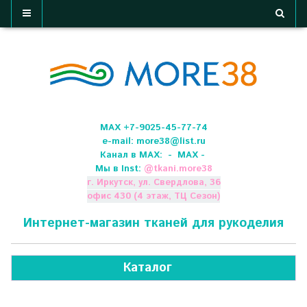
МАХ +7-9025-45-77-74
e-mail:
more38@list.ru
Канал в МАХ:
- МАХ -
Мы в Inst:
@
tkani.more38
г. Иркутск, ул. Свердлова, 36
офис 430 (4 этаж, ТЦ Сезон)
Интернет-магазин тканей для рукоделия
Каталог