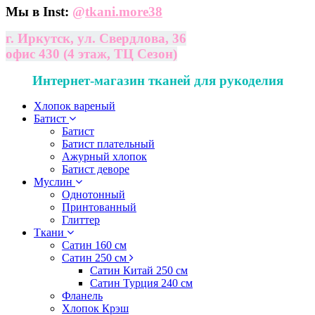
Мы в Inst:
@
tkani.more38
г. Иркутск, ул. Свердлова, 36
офис 430 (4 этаж, ТЦ Сезон)
Интернет-магазин тканей для рукоделия
Хлопок вареный
Батист
Батист
Батист плательный
Ажурный хлопок
Батист деворе
Муслин
Однотонный
Принтованный
Глиттер
Ткани
Сатин 160 см
Сатин 250 см
Сатин Китай 250 см
Сатин Турция 240 см
Фланель
Хлопок Крэш