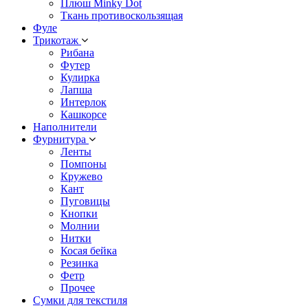
Плюш Minky Dot
Ткань противоскользящая
Фуле
Трикотаж
Рибана
Футер
Кулирка
Лапша
Интерлок
Кашкорсе
Наполнители
Фурнитура
Ленты
Помпоны
Кружево
Кант
Пуговицы
Кнопки
Молнии
Нитки
Косая бейка
Резинка
Фетр
Прочее
Сумки для текстиля