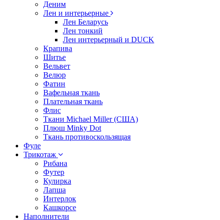
Деним
Лен и интерьерные
Лен Беларусь
Лен тонкий
Лен интерьерный и DUCK
Крапива
Шитье
Вельвет
Велюр
Фатин
Вафельная ткань
Плательная ткань
Флис
Ткани Michael Miller (США)
Плюш Minky Dot
Ткань противоскользящая
Фуле
Трикотаж
Рибана
Футер
Кулирка
Лапша
Интерлок
Кашкорсе
Наполнители