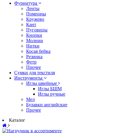
Фурнитура
Ленты
Помпоны
Кружево
Кант
Пуговицы
Кнопки
Молнии
Нитки
Косая бейка
Резинка
Фетр
Прочее
Сумки для текстиля
Инструменты
Иглы швейные
Иглы БШМ
Иглы ручные
Мел
Булавки английские
Прочее
Каталог