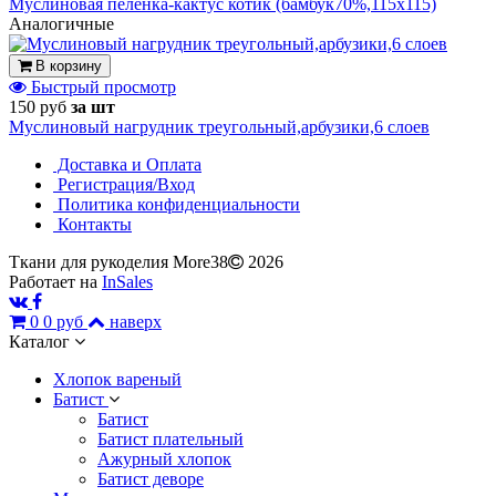
Муслиновая пеленка-кактус котик (бамбук70%,115х115)
Аналогичные
В корзину
Быстрый просмотр
150 руб
за шт
Муслиновый нагрудник треугольный,арбузики,6 слоев
Доставка и Оплата
Регистрация/Вход
Политика конфиденциальности
Контакты
Ткани для рукоделия More38
2026
Работает на
InSales
0
0 руб
наверх
Каталог
Хлопок вареный
Батист
Батист
Батист плательный
Ажурный хлопок
Батист деворе