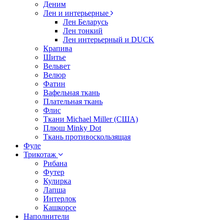
Деним
Лен и интерьерные
Лен Беларусь
Лен тонкий
Лен интерьерный и DUCK
Крапива
Шитье
Вельвет
Велюр
Фатин
Вафельная ткань
Плательная ткань
Флис
Ткани Michael Miller (США)
Плюш Minky Dot
Ткань противоскользящая
Фуле
Трикотаж
Рибана
Футер
Кулирка
Лапша
Интерлок
Кашкорсе
Наполнители