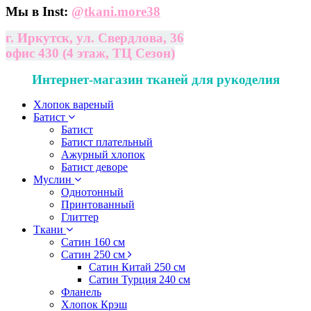
Мы в Inst:
@
tkani.more38
г. Иркутск, ул. Свердлова, 36
офис 430 (4 этаж, ТЦ Сезон)
Интернет-магазин тканей для рукоделия
Хлопок вареный
Батист
Батист
Батист плательный
Ажурный хлопок
Батист деворе
Муслин
Однотонный
Принтованный
Глиттер
Ткани
Сатин 160 см
Сатин 250 см
Сатин Китай 250 см
Сатин Турция 240 см
Фланель
Хлопок Крэш