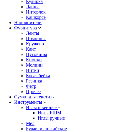
Кулирка
Лапша
Интерлок
Кашкорсе
Наполнители
Фурнитура
Ленты
Помпоны
Кружево
Кант
Пуговицы
Кнопки
Молнии
Нитки
Косая бейка
Резинка
Фетр
Прочее
Сумки для текстиля
Инструменты
Иглы швейные
Иглы БШМ
Иглы ручные
Мел
Булавки английские